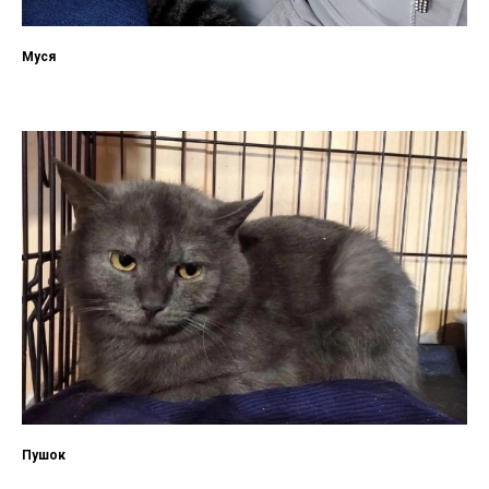
Муся
Пушок