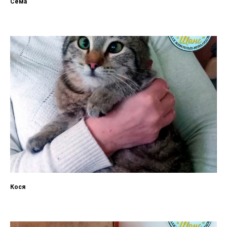
Сёма
Кося