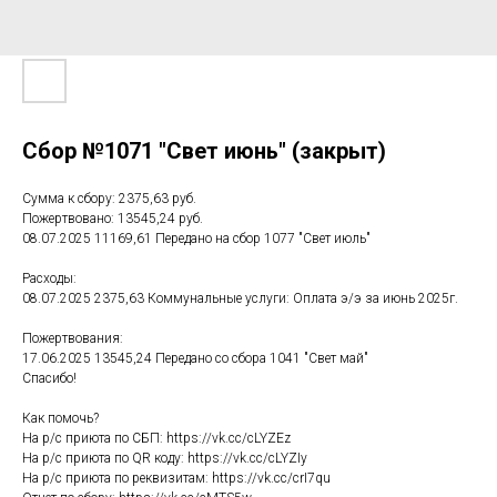
Сбор №1071 "Свет июнь" (закрыт)
Сумма к сбору: 2375,63 руб.
Пожертвовано: 13545,24 руб.
08.07.2025 11169,61 Передано на сбор 1077 "Свет июль"
Расходы:
08.07.2025 2375,63 Коммунальные услуги: Оплата э/э за июнь 2025г.
Пожертвования:
17.06.2025 13545,24 Передано со сбора 1041 "Свет май"
Спасибо!
Как помочь?
На р/с приюта по СБП: https://vk.cc/cLYZEz
На р/с приюта по QR коду: https://vk.cc/cLYZIy
На р/с приюта по реквизитам: https://vk.cc/crI7qu