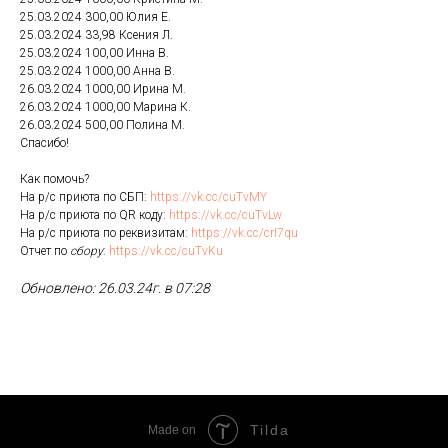
25.03.2024 300,00 Юлия Е.
25.03.2024 33,98 Ксения Л.
25.03.2024 100,00 Инна В.
25.03.2024 1000,00 Анна В.
26.03.2024 1000,00 Ирина М.
26.03.2024 1000,00 Марина К.
26.03.2024 500,00 Полина М.
Спасибо!
Как помочь?
На р/с приюта по СБП:
https://vk.cc/cuTvMY
На р/с приюта по QR коду:
https://vk.cc/cuTvLw
На р/с приюта по реквизитам:
https://vk.cc/crI7qu
Отчет по
сбору
:
https://vk.cc/cuTvKu
Обновлено: 26.03.24г. в 07:28
Tilda
Made on