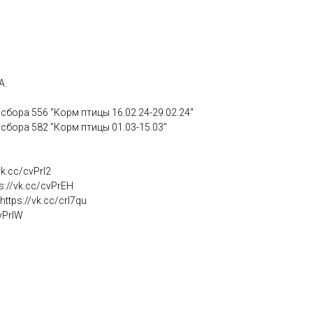
.
А.
 сбора 556 "Корм птицы 16.02.24-29.02.24"
 сбора 582 "Корм птицы 01.03-15.03"
vk.cc/cvPrI2
s://vk.cc/cvPrEH
ttps://vk.cc/crI7qu
cvPrIW