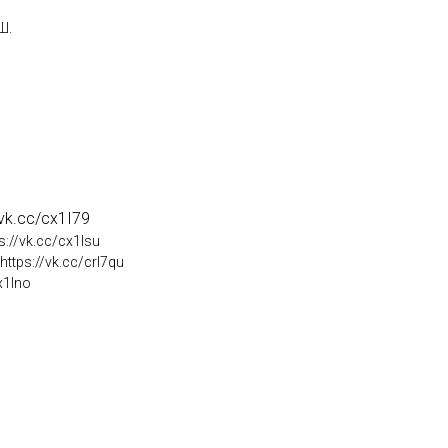
Ш.
.
/vk.cc/cx1I79
s://vk.cc/cx1Isu
ttps://vk.cc/crI7qu
x1Ino