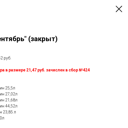
ентябрь" (закрыт)
2 руб.
ора в размере
21,47 руб. зачислен в сбор №424
зин 25,5л
зин 27,02л
зин 21,68л
зин 44,52л
н 23,85 л
10л