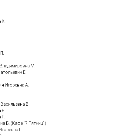
 П.
 К.
 П.
на Владимировна М.
Анатольевич Е.
ния Игоревна А.
а Васильевна В.
 Б.
 Г.
ина Б. (Кафе "7 Пятниц")
 Игоревна Г.