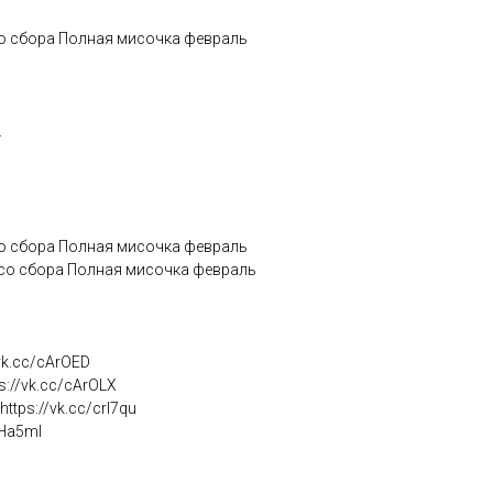
со сбора Полная мисочка февраль
.
со сбора Полная мисочка февраль
 со сбора Полная мисочка февраль
/vk.cc/cArOED
s://vk.cc/cArOLX
ttps://vk.cc/crI7qu
cHa5mI