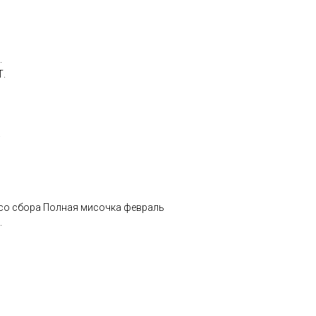
.
Т.
.
 со сбора Полная мисочка февраль
.