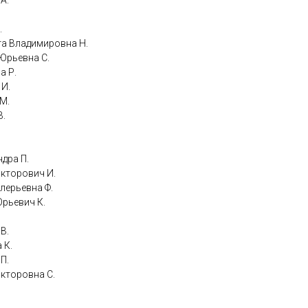
 А.
.
ета Владимировна Н.
 Юрьевна С.
а Р.
 И.
 М.
В.
ндра П.
Викторович И.
алерьевна Ф.
 Юрьевич К.
 В.
 К.
 П.
Викторовна С.