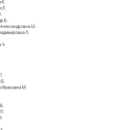
 К.
я Л.
.
др Б.
ья Александровна Ш.
Владимировна Л.
 Ч.
П.
 Б.
ла Ивановна М.
.
 Б.
 П.
Я.