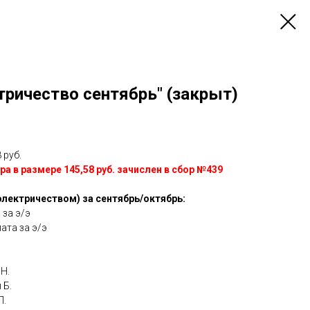
ричество сентябрь" (закрыт)
 руб.
ра в размере 145,58 руб. зачислен в сбор №439
электричеством) за сентябрь/октябрь:
 за э/э
лата за э/э
 Н.
 Б.
П.